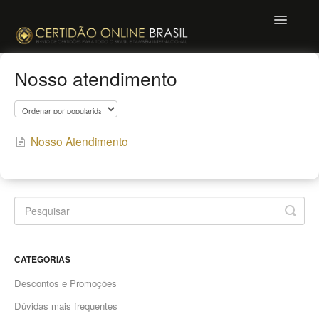
Toggle
Navigatio
Mande uma mensagem
Nosso atendimento
Nosso Atendimento
CATEGORIAS
Descontos e Promoções
Dúvidas mais frequentes