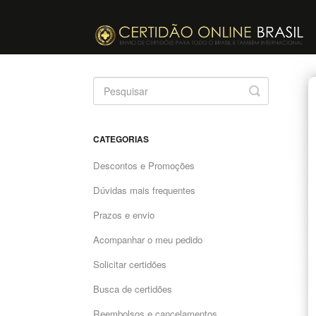
Toggle
Search
CATEGORIAS
Descontos e Promoções
Dúvidas mais frequentes
Prazos e envio
Acompanhar o meu pedido
Solicitar certidões
Busca de certidões
Reembolsos e cancelamentos